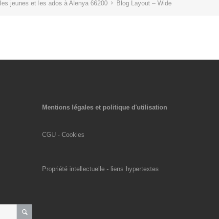
 les jeunes et les ados à Alenya 66200
Blog Layout – Wide
Mentions légales et politique d'utilisation
CGU - Cookies
Propriété intellectuelle - liens hypertextes