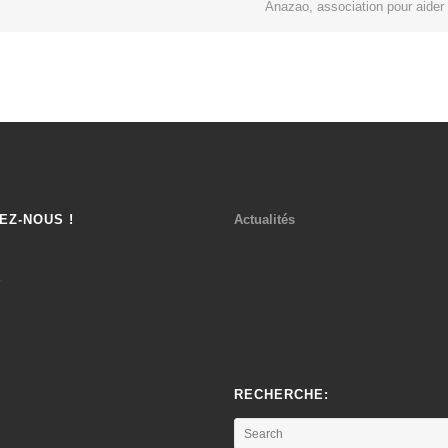
Anazao, association pour aider
EZ-NOUS !
Actualités
k
RECHERCHE: