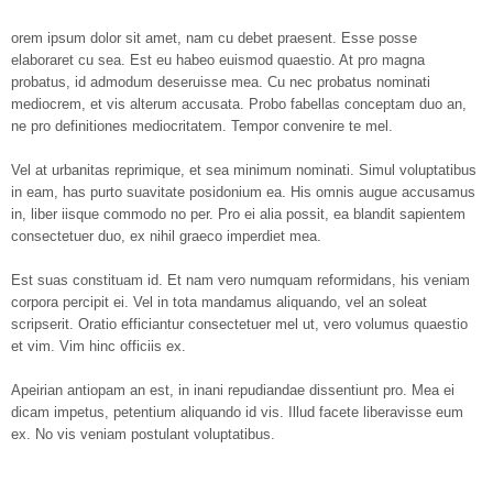
orem ipsum dolor sit amet, nam cu debet praesent. Esse posse
elaboraret cu sea. Est eu habeo euismod quaestio. At pro magna
probatus, id admodum deseruisse mea. Cu nec probatus nominati
mediocrem, et vis alterum accusata. Probo fabellas conceptam duo an,
ne pro definitiones mediocritatem. Tempor convenire te mel.
Vel at urbanitas reprimique, et sea minimum nominati. Simul voluptatibus
in eam, has purto suavitate posidonium ea. His omnis augue accusamus
in, liber iisque commodo no per. Pro ei alia possit, ea blandit sapientem
consectetuer duo, ex nihil graeco imperdiet mea.
Est suas constituam id. Et nam vero numquam reformidans, his veniam
corpora percipit ei. Vel in tota mandamus aliquando, vel an soleat
scripserit. Oratio efficiantur consectetuer mel ut, vero volumus quaestio
et vim. Vim hinc officiis ex.
Apeirian antiopam an est, in inani repudiandae dissentiunt pro. Mea ei
dicam impetus, petentium aliquando id vis. Illud facete liberavisse eum
ex. No vis veniam postulant voluptatibus.