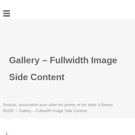
Accueil
Actualités
Ressources
L’association
Gallery – Fullwidth Image
Contact
Side Content
Anazao, association pour aider les jeunes et les ados à Alenya
66200
Gallery – Fullwidth Image Side Content
L