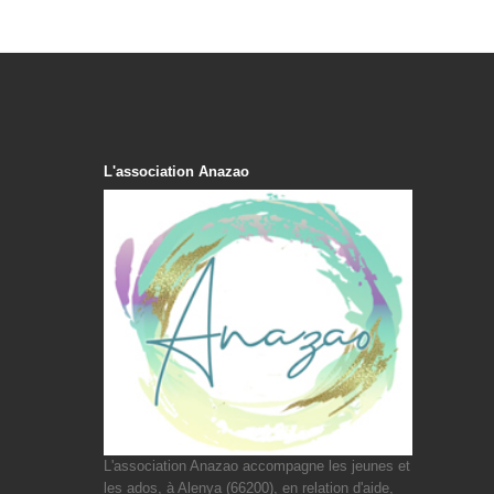
L'association Anazao
L'association Anazao accompagne les jeunes et
les ados, à Alenya (66200), en relation d'aide,