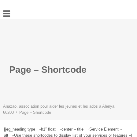
Accueil
Actualités
Ressources
L’association
Contact
Page – Shortcode
Anazao, association pour aider les jeunes et les ados à Alenya
66200
Page – Shortcode
[jeg_heading type= »h1″ float= »center » title= »Service Element »
alt= »Use these shortcodes to display list of your services or features »]