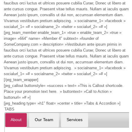
faucibus orci luctus et ultrices posuere cubilia Curae; Donec ut libero at
ante cursus congue. Praesent vitae tellus mauris. Nullam at iaculis quam.
Aenean justo ipsum, convallis ut dui non, accumsan elementum diam.
Vivamus vestibulum pretium adipiscing. » socialname_1= »facebook »
socialurl_1= »# » socialname_2= »twiter » socialurl_2= »# »]
[jeg_team_member enable_team_1= »true » enable_team_2= »true »
image= »664″ name= »Member 4″ subtext= »founder of
SomeCompany.com » description= »Vestibulum ante ipsum primis in
faucibus orci luctus et ultrices posuere cubilia Curae; Donec ut libero at
ante cursus congue. Praesent vitae tellus mauris. Nullam at iaculis quam.
Aenean justo ipsum, convallis ut dui non, accumsan elementum diam.
Vivamus vestibulum pretium adipiscing. » socialname_1= »facebook »
socialurl_1= »# » socialname_2= »twiter » socialurl_2= »# »]
[/jeg_team_wrapper]
[jeg_callout buttonstyle= »success » text= »This is Callout shortcode.
Place your promotion text here. » buttontext= »Call to Action »
buttonurl= »# »]
[jeg_heading type= »h1″ float= »center » title= »Tabs & Accordion »]
TABS
About
Our Team
Services