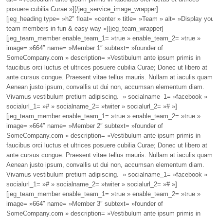
posuere cubilia Curae »][/jeg_service_image_wrapper]
[jeg_heading type= »h2″ float= »center » title= »Team » alt= »Display your
team members in fun & easy way »][jeg_team_wrapper]
[jeg_team_member enable_team_1= »true » enable_team_2= »true »
image= »664″ name= »Member 1″ subtext= »founder of
SomeCompany.com » description= »Vestibulum ante ipsum primis in
faucibus orci luctus et ultrices posuere cubilia Curae; Donec ut libero at
ante cursus congue. Praesent vitae tellus mauris. Nullam at iaculis quam.
Aenean justo ipsum, convallis ut dui non, accumsan elementum diam.
Vivamus vestibulum pretium adipiscing. » socialname_1= »facebook »
socialurl_1= »# » socialname_2= »twiter » socialurl_2= »# »]
[jeg_team_member enable_team_1= »true » enable_team_2= »true »
image= »664″ name= »Member 2″ subtext= »founder of
SomeCompany.com » description= »Vestibulum ante ipsum primis in
faucibus orci luctus et ultrices posuere cubilia Curae; Donec ut libero at
ante cursus congue. Praesent vitae tellus mauris. Nullam at iaculis quam.
Aenean justo ipsum, convallis ut dui non, accumsan elementum diam.
Vivamus vestibulum pretium adipiscing. » socialname_1= »facebook »
socialurl_1= »# » socialname_2= »twiter » socialurl_2= »# »]
[jeg_team_member enable_team_1= »true » enable_team_2= »true »
image= »664″ name= »Member 3″ subtext= »founder of
SomeCompany.com » description= »Vestibulum ante ipsum primis in