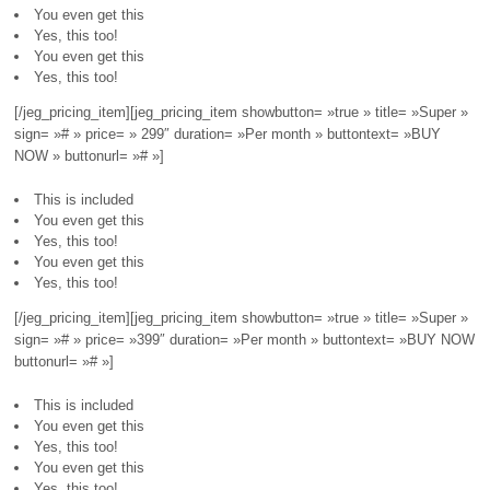
You even get this
Yes, this too!
You even get this
Yes, this too!
[/jeg_pricing_item][jeg_pricing_item showbutton= »true » title= »Super »
sign= »# » price= » 299″ duration= »Per month » buttontext= »BUY
NOW » buttonurl= »# »]
This is included
You even get this
Yes, this too!
You even get this
Yes, this too!
[/jeg_pricing_item][jeg_pricing_item showbutton= »true » title= »Super »
sign= »# » price= »399″ duration= »Per month » buttontext= »BUY NOW »
buttonurl= »# »]
This is included
You even get this
Yes, this too!
You even get this
Yes, this too!