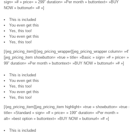
sign= »# » price= » 299″ duration= »Per month » buttontext= »BUY
NOW » buttonurl= »# »]
This is included
You even get this
Yes, this too!
You even get this
Yes, this too!
[/jeg_pricing_item][/jeg_pricing_wrapper][jeg_pricing_wrapper column= »4″]
[jeg_pricing_item showbutton= »true » title= »Basic » sign= »# » price= »
99″ duration= »Per month » buttontext= »BUY NOW » buttonurl= »# »]
This is included
You even get this
Yes, this too!
You even get this
Yes, this too!
[/jeg_pricing_item][jeg_pricing_item highlight= »true » showbutton= »true »
title= »Standard » sign= »# » price= » 199″ duration= »Per month »
alt= »best option » buttontext= »BUY NOW » buttonurl= »# »]
This is included