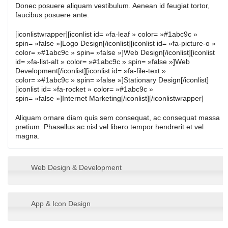
Donec posuere aliquam vestibulum. Aenean id feugiat tortor,
faucibus posuere ante.
[iconlistwrapper][iconlist id= »fa-leaf » color= »#1abc9c »
spin= »false »]Logo Design[/iconlist][iconlist id= »fa-picture-o »
color= »#1abc9c » spin= »false »]Web Design[/iconlist][iconlist
id= »fa-list-alt » color= »#1abc9c » spin= »false »]Web
Development[/iconlist][iconlist id= »fa-file-text »
color= »#1abc9c » spin= »false »]Stationary Design[/iconlist]
[iconlist id= »fa-rocket » color= »#1abc9c »
spin= »false »]Internet Marketing[/iconlist][/iconlistwrapper]
Aliquam ornare diam quis sem consequat, ac consequat massa
pretium. Phasellus ac nisl vel libero tempor hendrerit et vel
magna.
Web Design & Development
App & Icon Design