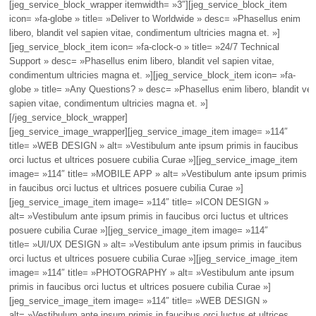
[jeg_service_block_wrapper itemwidth= »3″][jeg_service_block_item
icon= »fa-globe » title= »Deliver to Worldwide » desc= »Phasellus enim
libero, blandit vel sapien vitae, condimentum ultricies magna et. »]
[jeg_service_block_item icon= »fa-clock-o » title= »24/7 Technical
Support » desc= »Phasellus enim libero, blandit vel sapien vitae,
condimentum ultricies magna et. »][jeg_service_block_item icon= »fa-
globe » title= »Any Questions? » desc= »Phasellus enim libero, blandit vel
sapien vitae, condimentum ultricies magna et. »]
[/jeg_service_block_wrapper]
[jeg_service_image_wrapper][jeg_service_image_item image= »114″
title= »WEB DESIGN » alt= »Vestibulum ante ipsum primis in faucibus
orci luctus et ultrices posuere cubilia Curae »][jeg_service_image_item
image= »114″ title= »MOBILE APP » alt= »Vestibulum ante ipsum primis
in faucibus orci luctus et ultrices posuere cubilia Curae »]
[jeg_service_image_item image= »114″ title= »ICON DESIGN »
alt= »Vestibulum ante ipsum primis in faucibus orci luctus et ultrices
posuere cubilia Curae »][jeg_service_image_item image= »114″
title= »UI/UX DESIGN » alt= »Vestibulum ante ipsum primis in faucibus
orci luctus et ultrices posuere cubilia Curae »][jeg_service_image_item
image= »114″ title= »PHOTOGRAPHY » alt= »Vestibulum ante ipsum
primis in faucibus orci luctus et ultrices posuere cubilia Curae »]
[jeg_service_image_item image= »114″ title= »WEB DESIGN »
alt= »Vestibulum ante ipsum primis in faucibus orci luctus et ultrices