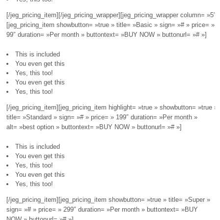
[/jeg_pricing_item][/jeg_pricing_wrapper][jeg_pricing_wrapper column= »5″]
[jeg_pricing_item showbutton= »true » title= »Basic » sign= »# » price= »
99″ duration= »Per month » buttontext= »BUY NOW » buttonurl= »# »]
This is included
You even get this
Yes, this too!
You even get this
Yes, this too!
[/jeg_pricing_item][jeg_pricing_item highlight= »true » showbutton= »true »
title= »Standard » sign= »# » price= » 199″ duration= »Per month »
alt= »best option » buttontext= »BUY NOW » buttonurl= »# »]
This is included
You even get this
Yes, this too!
You even get this
Yes, this too!
[/jeg_pricing_item][jeg_pricing_item showbutton= »true » title= »Super »
sign= »# » price= » 299″ duration= »Per month » buttontext= »BUY
NOW » buttonurl= »# »]