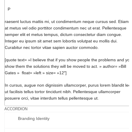
P
raesent luctus mattis mi, ut condimentum neque cursus sed. Etiam
at metus vel odio porttitor condimentum nec ut erat. Pellentesque
semper elit et metus tempus, dictum consectetur diam congue.
Integer eu ipsum sit amet sem lobortis volutpat eu mollis dui.
Curabitur nec tortor vitae sapien auctor commodo.
[quote text= »I believe that if you show people the problems and you
show them the solutions they will be moved to act. » author= »Bill
Gates » float= »left » size= »12″]
In cursus, augue non dignissim ullamcorper, purus lorem blandit leo,
ut facilisis tellus tortor tincidunt nibh. Pellentesque ullamcorper
posuere orci, vitae interdum tellus pellentesque ut.
ACCORDION
Branding Identity