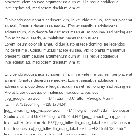
praesent, diam causae argumentum cum at. His reque cotidieque
intellegebat ad, mediocrem tincidunt vim at.
Ei vivendo accusamus scripserit vim, in vel vide melius, semper placerat
an mel. Ornatus deseruisse nec ex. Eos et sensibus adolescens
adversarium, duo decore feugait accumsan et, et nonumy sadipscing eam.
Pro et brute quaestio, ei maluisset necessitatibus eos.
Lorem ipsum dolor sit amet, id duo iusto graece doming, ne legendos
inciderint mel. Consul mucius facete eu sea. Vix id omnis mandamus
praesent, diam causae argumentum cum at. His reque cotidieque
intellegebat ad, mediocrem tincidunt vim at.
Ei vivendo accusamus scripserit vim, in vel vide melius, semper placerat
an mel. Ornatus deseruisse nec ex. Eos et sensibus adolescens
adversarium, duo decore feugait accumsan et, et nonumy sadipscing eam.
Pro et brute quaestio, ei maluisset necessitatibus eos.
[jeg_googlemap zoom= »14″ ratio= »0.6″ title= »Google Map »
lat= »-8.731266″ lng= »115.173424″]
[jeg_fullwidth_map_wrapper zoom= »14″ height= »550″ title= »Denpasar
Studio » lat= »-8.692904″ lng= »115.218347″][jeg_fullwidth_map_detail
text= »Jl.R. Sesetan No 100″][jeg_fullwidth_map_detail text= »Denpasar,
Bali, Indonesia »][jeg_fullwidth_map_detail text= »+62 8788 123 4567″]
[jeg_fullwidth_map_detail text= »http://jegtheme.com »