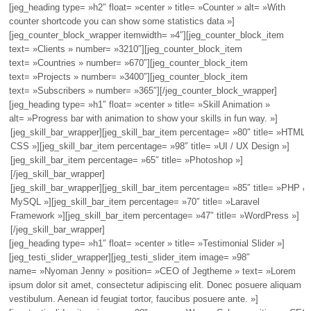
[jeg_heading type= »h2″ float= »center » title= »Counter » alt= »With
counter shortcode you can show some statistics data »]
[jeg_counter_block_wrapper itemwidth= »4″][jeg_counter_block_item
text= »Clients » number= »3210″][jeg_counter_block_item
text= »Countries » number= »670″][jeg_counter_block_item
text= »Projects » number= »3400″][jeg_counter_block_item
text= »Subscribers » number= »365″][/jeg_counter_block_wrapper]
[jeg_heading type= »h1″ float= »center » title= »Skill Animation »
alt= »Progress bar with animation to show your skills in fun way. »]
[jeg_skill_bar_wrapper][jeg_skill_bar_item percentage= »80″ title= »HTML 
CSS »][jeg_skill_bar_item percentage= »98″ title= »UI / UX Design »]
[jeg_skill_bar_item percentage= »65″ title= »Photoshop »]
[/jeg_skill_bar_wrapper]
[jeg_skill_bar_wrapper][jeg_skill_bar_item percentage= »85″ title= »PHP &
MySQL »][jeg_skill_bar_item percentage= »70″ title= »Laravel
Framework »][jeg_skill_bar_item percentage= »47″ title= »WordPress »]
[/jeg_skill_bar_wrapper]
[jeg_heading type= »h1″ float= »center » title= »Testimonial Slider »]
[jeg_testi_slider_wrapper][jeg_testi_slider_item image= »98″
name= »Nyoman Jenny » position= »CEO of Jegtheme » text= »Lorem
ipsum dolor sit amet, consectetur adipiscing elit. Donec posuere aliquam
vestibulum. Aenean id feugiat tortor, faucibus posuere ante. »]