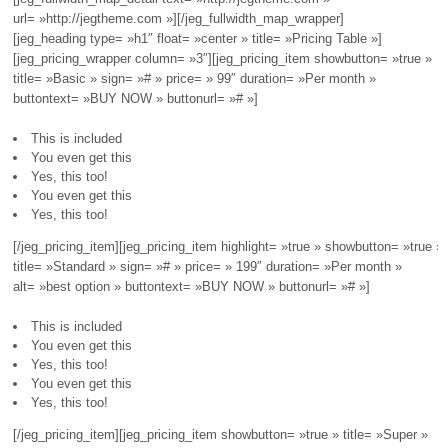
url= »http://jegtheme.com »][/jeg_fullwidth_map_wrapper]
[jeg_heading type= »h1″ float= »center » title= »Pricing Table »]
[jeg_pricing_wrapper column= »3″][jeg_pricing_item showbutton= »true »
title= »Basic » sign= »# » price= » 99″ duration= »Per month »
buttontext= »BUY NOW » buttonurl= »# »]
This is included
You even get this
Yes, this too!
You even get this
Yes, this too!
[/jeg_pricing_item][jeg_pricing_item highlight= »true » showbutton= »true »
title= »Standard » sign= »# » price= » 199″ duration= »Per month »
alt= »best option » buttontext= »BUY NOW » buttonurl= »# »]
This is included
You even get this
Yes, this too!
You even get this
Yes, this too!
[/jeg_pricing_item][jeg_pricing_item showbutton= »true » title= »Super »