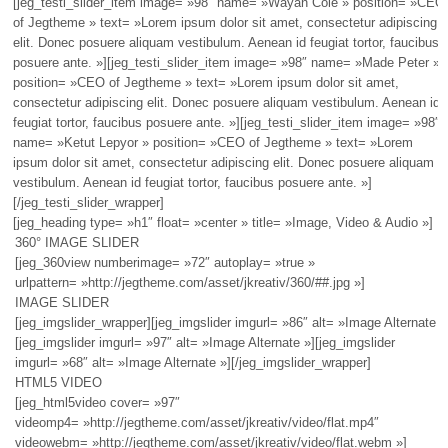
[jeg_testi_slider_item image= »98″ name= »Wayan Cole » position= »CEO
of Jegtheme » text= »Lorem ipsum dolor sit amet, consectetur adipiscing
elit. Donec posuere aliquam vestibulum. Aenean id feugiat tortor, faucibus
posuere ante. »][jeg_testi_slider_item image= »98″ name= »Made Peter »
position= »CEO of Jegtheme » text= »Lorem ipsum dolor sit amet,
consectetur adipiscing elit. Donec posuere aliquam vestibulum. Aenean id
feugiat tortor, faucibus posuere ante. »][jeg_testi_slider_item image= »98″
name= »Ketut Lepyor » position= »CEO of Jegtheme » text= »Lorem
ipsum dolor sit amet, consectetur adipiscing elit. Donec posuere aliquam
vestibulum. Aenean id feugiat tortor, faucibus posuere ante. »]
[/jeg_testi_slider_wrapper]
[jeg_heading type= »h1″ float= »center » title= »Image, Video & Audio »]
360° IMAGE SLIDER
[jeg_360view numberimage= »72″ autoplay= »true »
urlpattern= »http://jegtheme.com/asset/jkreativ/360/##.jpg »]
IMAGE SLIDER
[jeg_imgslider_wrapper][jeg_imgslider imgurl= »86″ alt= »Image Alternate »
[jeg_imgslider imgurl= »97″ alt= »Image Alternate »][jeg_imgslider
imgurl= »68″ alt= »Image Alternate »][/jeg_imgslider_wrapper]
HTML5 VIDEO
[jeg_html5video cover= »97″
videomp4= »http://jegtheme.com/asset/jkreativ/video/flat.mp4″
videowebm= »http://jegtheme.com/asset/jkreativ/video/flat.webm »]