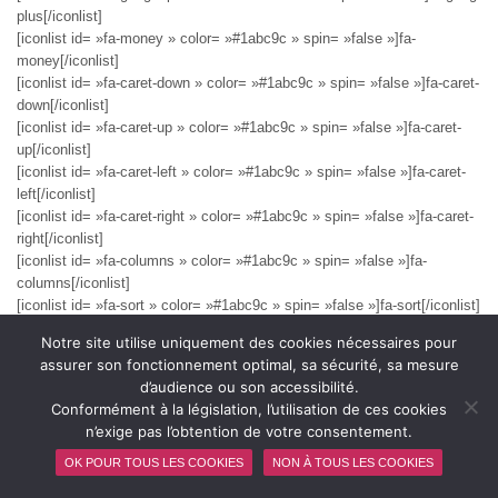
plus[/iconlist]
[iconlist id= »fa-money » color= »#1abc9c » spin= »false »]fa-
money[/iconlist]
[iconlist id= »fa-caret-down » color= »#1abc9c » spin= »false »]fa-caret-
down[/iconlist]
[iconlist id= »fa-caret-up » color= »#1abc9c » spin= »false »]fa-caret-
up[/iconlist]
[iconlist id= »fa-caret-left » color= »#1abc9c » spin= »false »]fa-caret-
left[/iconlist]
[iconlist id= »fa-caret-right » color= »#1abc9c » spin= »false »]fa-caret-
right[/iconlist]
[iconlist id= »fa-columns » color= »#1abc9c » spin= »false »]fa-
columns[/iconlist]
[iconlist id= »fa-sort » color= »#1abc9c » spin= »false »]fa-sort[/iconlist]
[iconlist id= »fa-sort-asc » color= »#1abc9c » spin= »false »]fa-sort-
Notre site utilise uniquement des cookies nécessaires pour
asc[/iconlist]
assurer son fonctionnement optimal, sa sécurité, sa mesure
[iconlist id= »fa-sort-desc » color= »#1abc9c » spin= »false »]fa-sort-
d’audience ou son accessibilité.
desc[/iconlist]
Conformément à la législation, l’utilisation de ces cookies
[iconlist id= »fa-envelope » color= »#1abc9c » spin= »false »]fa-
n’exige pas l’obtention de votre consentement.
envelope[/iconlist]
[iconlist id= »fa-linkedin » color= »#1abc9c » spin= »false »]fa-
OK POUR TOUS LES COOKIES
NON À TOUS LES COOKIES
linkedin[/iconlist]