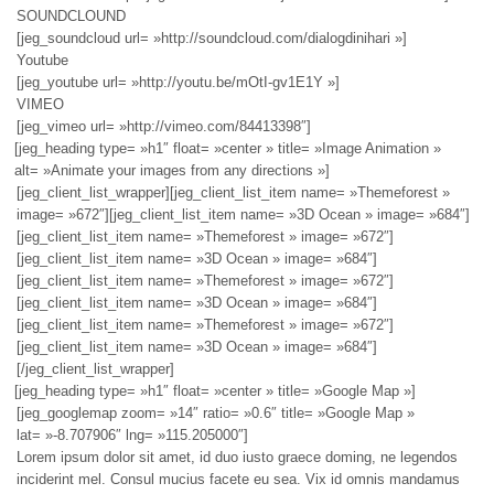
SOUNDCLOUND
[jeg_soundcloud url= »http://soundcloud.com/dialogdinihari »]
Youtube
[jeg_youtube url= »http://youtu.be/mOtI-gv1E1Y »]
VIMEO
[jeg_vimeo url= »http://vimeo.com/84413398″]
[jeg_heading type= »h1″ float= »center » title= »Image Animation »
alt= »Animate your images from any directions »]
[jeg_client_list_wrapper][jeg_client_list_item name= »Themeforest »
image= »672″][jeg_client_list_item name= »3D Ocean » image= »684″]
[jeg_client_list_item name= »Themeforest » image= »672″]
[jeg_client_list_item name= »3D Ocean » image= »684″]
[jeg_client_list_item name= »Themeforest » image= »672″]
[jeg_client_list_item name= »3D Ocean » image= »684″]
[jeg_client_list_item name= »Themeforest » image= »672″]
[jeg_client_list_item name= »3D Ocean » image= »684″]
[/jeg_client_list_wrapper]
[jeg_heading type= »h1″ float= »center » title= »Google Map »]
[jeg_googlemap zoom= »14″ ratio= »0.6″ title= »Google Map »
lat= »-8.707906″ lng= »115.205000″]
Lorem ipsum dolor sit amet, id duo iusto graece doming, ne legendos
inciderint mel. Consul mucius facete eu sea. Vix id omnis mandamus