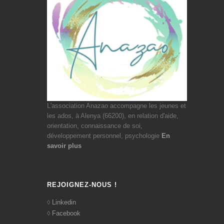
L'association Anazao accompagne les jeunes et
les ados, à Alenya (66200), en relation d'aide,
orientation, connaissance de soi,
développement personnel, psychologie
En
savoir plus
REJOIGNEZ-NOUS !
Linkedin
Facebook