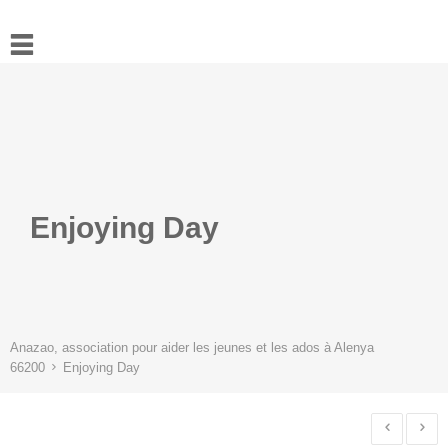
Accueil
Actualités
Ressources
L’association
Contact
Enjoying Day
Anazao, association pour aider les jeunes et les ados à Alenya
66200
Enjoying Day