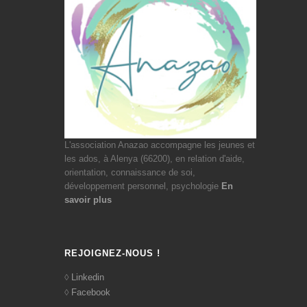
L'association Anazao accompagne les jeunes et
les ados, à Alenya (66200), en relation d'aide,
orientation, connaissance de soi,
développement personnel, psychologie
En
savoir plus
REJOIGNEZ-NOUS !
Linkedin
Facebook