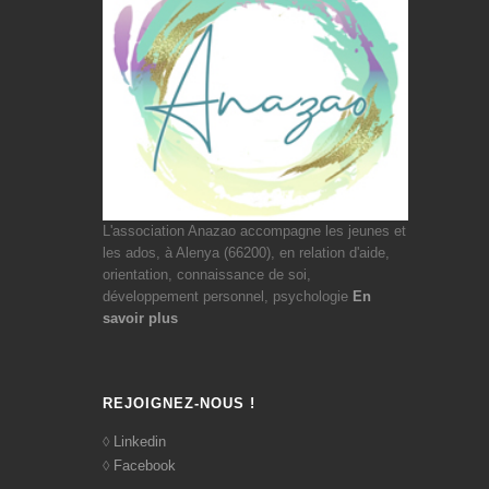
L'association Anazao accompagne les jeunes et
les ados, à Alenya (66200), en relation d'aide,
orientation, connaissance de soi,
développement personnel, psychologie
En
savoir plus
REJOIGNEZ-NOUS !
Linkedin
Facebook