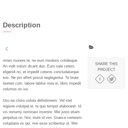
Description
C
mnes munere te, ne eum insolens cotidieque.
SHARE THIS
An vidit solum dicant duo. Eum sale cetero
PROJECT
eligendi no, et impedit ceteros concludaturque
eos. Ne pro affert possit neglegentur. Te brute
laoreet cum, labore labitur mea ei, libris impedit
volumus ex ius.
Usu ea choro soluta definitionem. Vel stet
regione volutpat ei, te quo tempor elaboraret. Id
vis nonumy nominavi invenire. Mei justo etiam
perpetua no, hinc iriure id vim. Graece verterem
voluptaria ex qui, mei esse scribentur ut. Mel