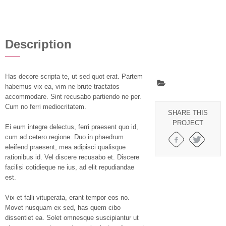
Description
Has decore scripta te, ut sed quot erat. Partem
habemus vix ea, vim ne brute tractatos
accommodare. Sint recusabo partiendo ne per.
Cum no ferri mediocritatem.
SHARE THIS
PROJECT
Ei eum integre delectus, ferri praesent quo id,
cum ad cetero regione. Duo in phaedrum
eleifend praesent, mea adipisci qualisque
rationibus id. Vel discere recusabo et. Discere
facilisi cotidieque ne ius, ad elit repudiandae
est.
Vix et falli vituperata, erant tempor eos no.
Movet nusquam ex sed, has quem cibo
dissentiet ea. Solet omnesque suscipiantur ut