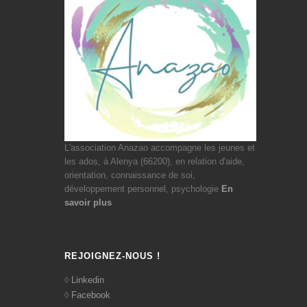
L'association Anazao accompagne les jeunes et
les ados, à Alenya (66200), en relation d'aide,
orientation, connaissance de soi,
développement personnel, psychologie
En
savoir plus
REJOIGNEZ-NOUS !
Linkedin
Facebook