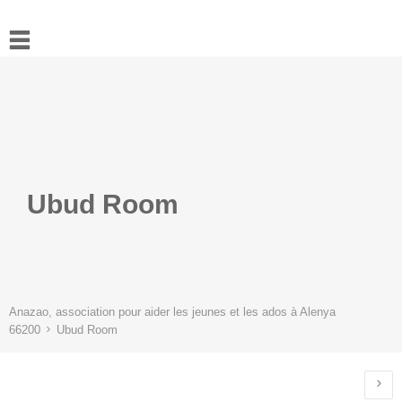
Accueil
Actualités
Ressources
L’association
Contact
Ubud Room
Anazao, association pour aider les jeunes et les ados à Alenya
66200
Ubud Room