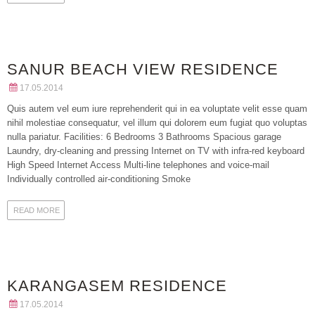
SANUR BEACH VIEW RESIDENCE
17.05.2014
Quis autem vel eum iure reprehenderit qui in ea voluptate velit esse quam
nihil molestiae consequatur, vel illum qui dolorem eum fugiat quo voluptas
nulla pariatur. Facilities: 6 Bedrooms 3 Bathrooms Spacious garage
Laundry, dry-cleaning and pressing Internet on TV with infra-red keyboard
High Speed Internet Access Multi-line telephones and voice-mail
Individually controlled air-conditioning Smoke
READ MORE
KARANGASEM RESIDENCE
17.05.2014