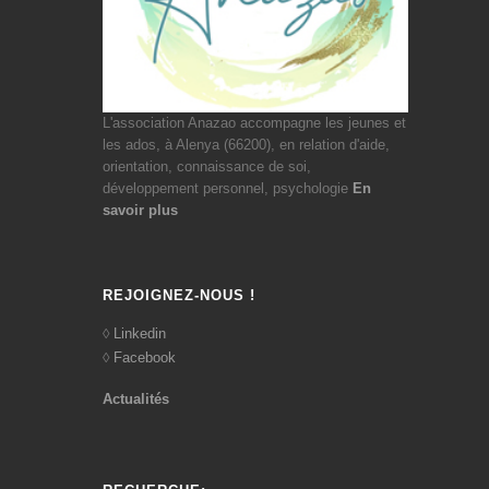
L'association Anazao accompagne les jeunes et
les ados, à Alenya (66200), en relation d'aide,
orientation, connaissance de soi,
développement personnel, psychologie
En
savoir plus
REJOIGNEZ-NOUS !
Linkedin
Facebook
Actualités