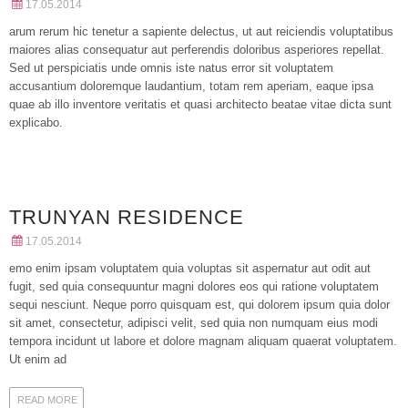
17.05.2014
arum rerum hic tenetur a sapiente delectus, ut aut reiciendis voluptatibus
maiores alias consequatur aut perferendis doloribus asperiores repellat.
Sed ut perspiciatis unde omnis iste natus error sit voluptatem
accusantium doloremque laudantium, totam rem aperiam, eaque ipsa
quae ab illo inventore veritatis et quasi architecto beatae vitae dicta sunt
explicabo.
TRUNYAN RESIDENCE
17.05.2014
emo enim ipsam voluptatem quia voluptas sit aspernatur aut odit aut
fugit, sed quia consequuntur magni dolores eos qui ratione voluptatem
sequi nesciunt. Neque porro quisquam est, qui dolorem ipsum quia dolor
sit amet, consectetur, adipisci velit, sed quia non numquam eius modi
tempora incidunt ut labore et dolore magnam aliquam quaerat voluptatem.
Ut enim ad
READ MORE