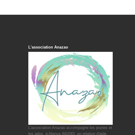
L'association Anazao
L'association Anazao accompagne les jeunes et
les ados, à Alenya (66200), en relation d'aide,