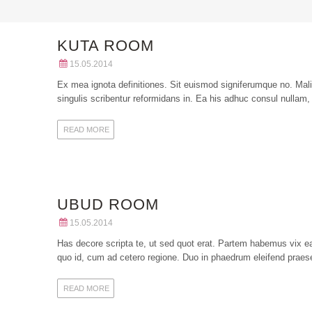
KUTA ROOM
15.05.2014
Ex mea ignota definitiones. Sit euismod signiferumque no. Mali
singulis scribentur reformidans in. Ea his adhuc consul nullam,
READ MORE
UBUD ROOM
15.05.2014
Has decore scripta te, ut sed quot erat. Partem habemus vix ea
quo id, cum ad cetero regione. Duo in phaedrum eleifend praesen
READ MORE