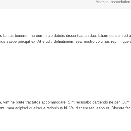
Anazao, association 
s tantas bonorum ne eum, sale debitis dissentias an duo. Etiam consul sed a
 ius saepe percipit ex. At eruditi definitionem sea, nostro volumus reprimique
, vim ne brute tractatos accommodare. Sint recusabo partiendo ne per. Cum no
t, mea adipisci qualisque rationibus id. Vel discere recusabo et. Discere faci