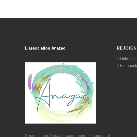
L'association Anazao
REJOIGN
Linkedin
Faceboo
L'association Anazao accompagne les jeunes et